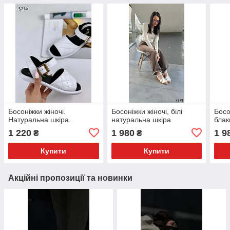
Босоніжки жіночі.
Босоніжки жіночі, білі
Босо
Натуральна шкіра.
натуральна шкіра
блак
1 220
1 980
1 9
₴
₴
Купити
Купити
Акційні пропозиції та новинки