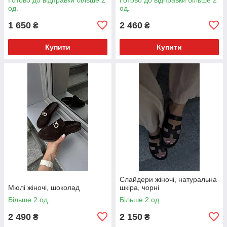
од.
од.
1 650
2 460
₴
₴
Купити
Купити
Слайдери жіночі, натуральна
Мюлі жіночі, шоколад
шкіра, чорні
Більше 2 од.
Більше 2 од.
2 490
2 150
₴
₴