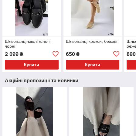
Шльопанці-мюлі жіночі,
Шльопанці крокси, бежеві
Шльо
чорні
беже
2 099
650
890
₴
₴
Купити
Купити
Акційні пропозиції та новинки