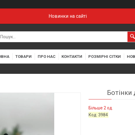
Новинки на сайті
ОВНА
ТОВАРИ
ПРО НАС
КОНТАКТИ
РОЗМІРНІ СІТКИ
НО
Ботінки 
Більше 2 од.
Код:
3984