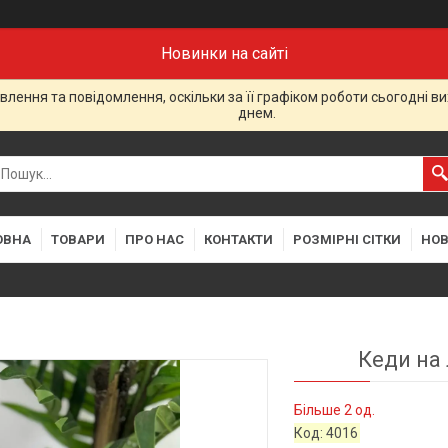
Новинки на сайті
лення та повідомлення, оскільки за її графіком роботи сьогодні 
днем.
ОВНА
ТОВАРИ
ПРО НАС
КОНТАКТИ
РОЗМІРНІ СІТКИ
НО
Кеди на 
Більше 2 од.
Код:
4016