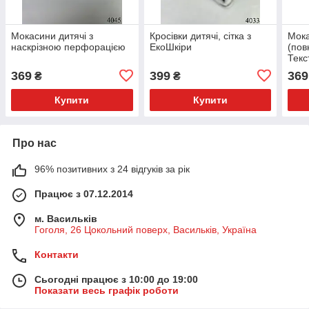
Мокасини дитячі з
Кросівки дитячі, сітка з
Мока
наскрізною перфорацією
ЕкоШкіри
(пов
Текс
22(р
369
399
369
₴
₴
Купити
Купити
Про нас
96% позитивних з 24 відгуків за рік
Працює з 07.12.2014
м. Васильків
Гоголя, 26 Цокольний поверх, Васильків, Україна
Контакти
Сьогодні працює з 10:00 до 19:00
Показати весь графік роботи