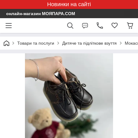
Новинки на сайті
онлайн-магазин МОЯПАРА.COM
Товари та послуги
Дитяче та підліткове взуття
Мокаси